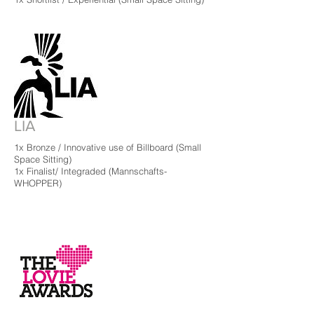
LIA
1x Bronze / Innovative use of Billboard
(Small
Space Sitting)
1x Finalist/ Integraded
(Mannschafts-
WHOPPER)