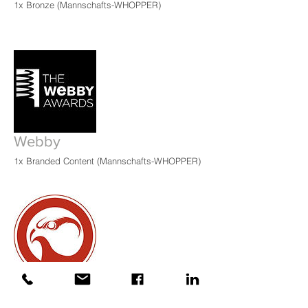
1x Bronze (
Mannschafts-WHOPPER)
Webby
1x Branded Content (Mannschafts-WHOPPER)
Ramses
1x Silber / Best Audio Brand (Hungry Speakers)