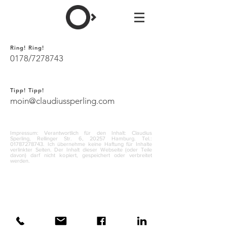
Ring! Ring!
0178/7278743
Tipp! Tipp!
moin@claudiussperling.com
Impressum: Verantwortlich für den Inhalt: Claudius
Sperling, Rellinger Str. 6, 20257 Hamburg. Tel.:
01787278743
.
Ich übernehme keine Haftung für Inhalte
verlinkter Seiten. Der Inhalt dieser Webseite (oder Teile
davon) darf nicht kopiert, gespeichert oder verbreitet
werden.