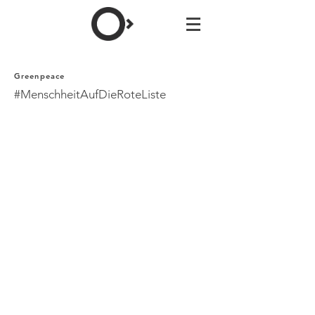
Greenpeace
#MenschheitAufDieRoteListe