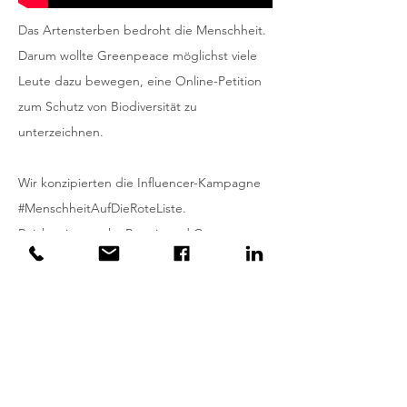
Das Artensterben bedroht die Menschheit.
Darum wollte Greenpeace möglichst viele
Leute dazu bewegen, eine Online-Petition
zum Schutz von Biodiversität zu
unterzeichnen.
Wir konzipierten die Influencer-Kampagne
#MenschheitAufDieRoteListe.
Reichweitenstarke Promis und Content-
Creater wie Enissa Amani (1.2 Mio Insta-
Follower),
Eckart von Hirschhausen (184.000 Insta-
Follower), Damian Hardung (223.000 Insta-
Follower) u.v.m. unterstützten die Aktion.
Sie vermittelten ihrer Community, dass der