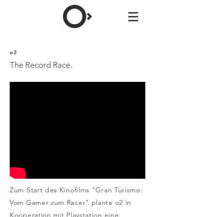
o2
The Record Race.
Zum Start des Kinofilms "Gran Turismo:
Vom Gamer zum Racer" plante o2 in
Kooperation mit Playstation eine